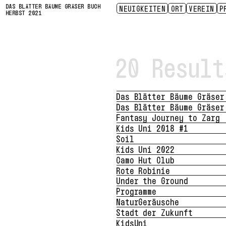
DAS BLÄTTER BÄUME GRÄSER BUCH
NEUIGKEITEN
ORT
VEREIN
P
HERBST 2021
ZUGÄNGLICHKEIT
E.V.
LEBENDE INFRASTRUKTUR
SENSING LOSS
KONTAKT
PRESSE
SITUATED CR
GESCHICHT
PARTN
SP
20 Result
Das Blätter Bäume Gräser
Das Blätter Bäume Gräser
Fantasy Journey to Zarg
Kids Uni 2018 #1
Soil
Kids Uni 2022
Camo Hut Club
Rote Robinie
Under the Ground
Programme
NaturGeräusche
Stadt der Zukunft
KidsUni