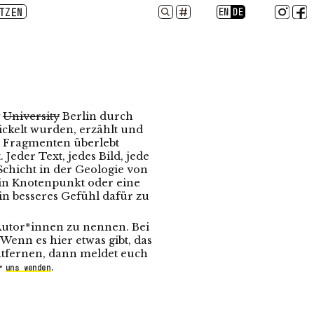
ÜTZEN
EN
DE
ITÄT
SUNI
FLOATING GARDENS
BOTANIK
BÖDEN
LEXIKON
LEARNSCAPES
2024
2023
2022
2021
g
University
Berlin durch
ickelt wurden, erzählt und
n Fragmenten überlebt
eder Text, jedes Bild, jede
Schicht in der Geologie von
 ein Knotenpunkt oder eine
ein besseres Gefühl dafür zu
Autor*innen zu nennen. Bei
Wenn es hier etwas gibt, das
entfernen, dann meldet euch
.
uns wenden