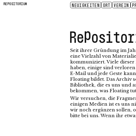
REPOSITORIUM
NEUIGKEITEN
ORT
VEREIN
P
ZUGÄNGLICHKEIT
E.V.
LEBENDE INFRASTRUKTUR
SENSING LOSS
KONTAKT
PRESSE
SITUATED CR
GESCHICHT
PARTN
SP
Repositor
Seit ihrer Gründung im Ja
eine Vielzahl von Material
kommuniziert. Viele dieser
haben, einige sind verloren
E-Mail und jede Geste kann 
Floating bildet. Das Archiv
Bibliothek, die es uns und 
bekommen, was Floating tut
Wir versuchen, die Fragmen
einigen Medien ist es uns n
wir noch ergänzen sollen, o
bitte bei uns. Wenn ihr etw