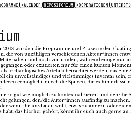
ROGRAMME
KALENDER
REPOSITORIUM
KOOPERATIONEN
UNTERST
EATIVE PRACTICES FOR THE PLURIVERSE
E
ER:INNEN
ACE FOR PRACTICE
RÄUMLICHE EXPERIMENTE
AUSZEICHNUNGEN
NACHBARSCHAFT
WASSER
OFFENE DONNERSTAGE
HOSPITALITÄT
VHS KURSE
BIODIVERS
KID
2022
2020/21
2019/20
VERDECKTE FÄDEN
2018
2021–2023
2019–2020
ium
hr 2018 wurden die Programme und Prozesse der Floatin
ien, die von unzähligen verschiedenen Akteur*innen entw
 Materialien sind noch vorhanden, während einige nur i
 gegangen oder existierten nur für einen kurzen Moment. J
als archäologisches Artefakt betrachtet werden, das eine 
 soll ein unvollständiges und vielstimmiges Inventar sein,
anderen ermöglicht, durch die Spuren, die es hinterlässt, 
.
te so gut wie möglich zu kontextualisieren und den/die 
icht gelungen, den/die Autor*innen ausfindig zu machen. 
der wenn ihr uns bitten wollt, etwas zu ändern oder zu 
as habt, das hierher gehört, könnt ihr euch auch gerne an