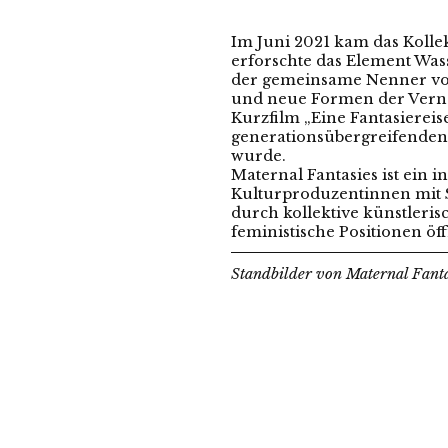
Im Juni 2021 kam das Kollek
erforschte das Element Was
der gemeinsame Nenner von a
und neue Formen der Verne
Kurzfilm „Eine Fantasiereis
generationsübergreifende
wurde.
Maternal Fantasies ist ein 
Kulturproduzentinnen mit Si
durch kollektive künstleris
feministische Positionen ö
Standbilder von Maternal Fanta