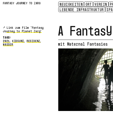
FANTASY JOURNEY TO ZARG
NEUIGKEITEN
ORT
VEREIN
P
ZUGÄNGLICHKEIT
E.V.
LEBENDE INFRASTRUKTUR
SENSING LOSS
KONTAKT
PRESSE
SITUATED CR
GESCHICHT
PARTN
SP
A Fantasy
Link zum Film "Fantasy
Journey to Planet Zarg"
TAGS:
2021
,
KIDSUNI
,
RESIDENZ
,
mit Maternal Fantasies
WASSER