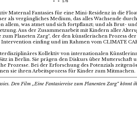
←
→
1
/
5
tiv Maternal Fantasies für eine Mini-Residenz in die Floa
ser als vergängliches Medium, das alles Wachsende durch
llem, was atmet und sich fortpflanzt; und als Brut- und
tzung. Aus der Zusammenarbeit mit Kindern aller Alters
e zum Planeten Zarg“, der den künstlerischen Prozess der
n Intervention einfing und im Rahmen vom CLIMATE CAR
interdisziplinäres Kollektiv von internationalen Künstleri
tz in Berlin. Sie prägen den Diskurs über Mutterschaft u
che Prozesse. Bei der Erforschung des Potenzials zeitgenös
ffnen sie ihren Arbeitsprozess für Kinder zum Mitmachen.
sies. Den Film „Eine Fantasiereise zum Planenten Zarg“ könnt i