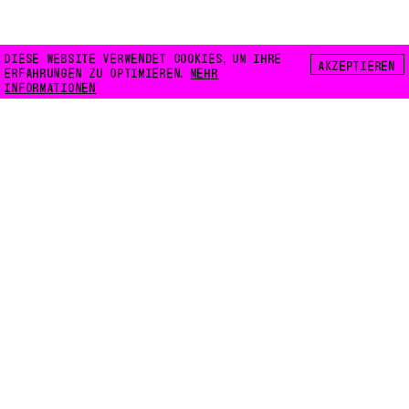
DIESE WEBSITE VERWENDET COOKIES, UM IHRE
AKZEPTIEREN
ERFAHRUNGEN ZU OPTIMIEREN.
MEHR
INFORMATIONEN
FLOATING E.V.
LILIENTHALSTRASSE 32
10965 BERLIN
INFO@FLOATING-BERLIN.ORG
KONTAKT
ZUGÄNGLICHKEIT
DATENSCHUTZ
COOKIES
INSTAGRAM
FACEBOOK
KARTE
NEWSLETTER
CODE:
WEB3000.NET
INTRO-BILDER:
LENA GIOVANAZZI
GRAFIKDESIGN:
ROMAN KARRER
SCHRIFTEN:
FLOATING MONO BETA
,
LIBRE BASKERVILLE