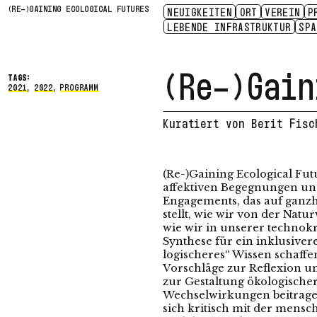
(RE-)GAINING ECOLOGICAL FUTURES
NEUIGKEITEN
ORT
VEREIN
P
ZUGÄNGLICHKEIT
E.V.
LEBENDE INFRASTRUKTUR
SENSING LOSS
KONTAKT
PRESSE
SITUATED CR
GESCHICHT
PARTN
SP
(Re-)Gain
TAGS:
2021
,
2022
,
PROGRAMM
Kuratiert von Berit Fisc
(Re-)Gaining Ecological Futu
affektiven Begegnungen und
Engagements, das auf ganzh
stellt, wie wir von der Nat
wie wir in unserer technokr
Synthese für ein inklusive
logischeres“ Wissen schaffen
Vorschläge zur Reflexion u
zur Gestaltung ökologisc
Wechselwirkungen beitragen
sich kritisch mit der mensc