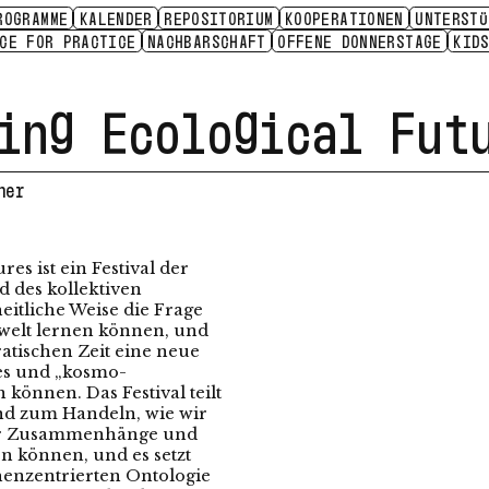
ROGRAMME
KALENDER
REPOSITORIUM
KOOPERATIONEN
UNTERST
EATIVE PRACTICES FOR THE PLURIVERSE
E
ER:INNEN
ACE FOR PRACTICE
RÄUMLICHE EXPERIMENTE
AUSZEICHNUNGEN
NACHBARSCHAFT
WASSER
OFFENE DONNERSTAGE
HOSPITALITÄT
VHS KURSE
BIODIVERS
KID
2022
2020/21
2019/20
VERDECKTE FÄDEN
2018
2021–2023
2019–2020
ing Ecological Fut
her
res ist ein Festival der
 des kollektiven
eitliche Weise die Frage
urwelt lernen können, und
atischen Zeit eine neue
res und „kosmo-
 können. Das Festival teilt
nd zum Handeln, wie wir
her Zusammenhänge und
 können, und es setzt
henzentrierten Ontologie