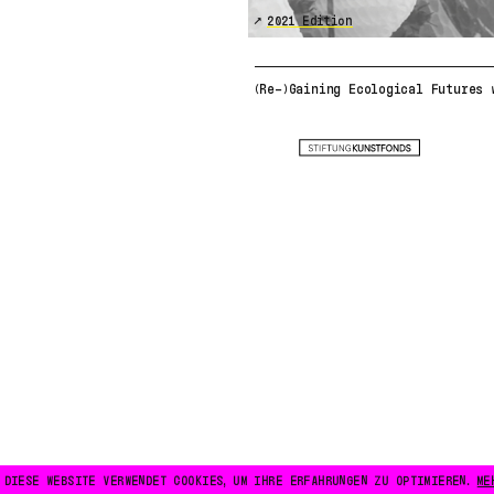
2021 Edition
(Re-)Gaining Ecological Futures 
DIESE WEBSITE VERWENDET COOKIES, UM IHRE ERFAHRUNGEN ZU OPTIMIEREN.
ME