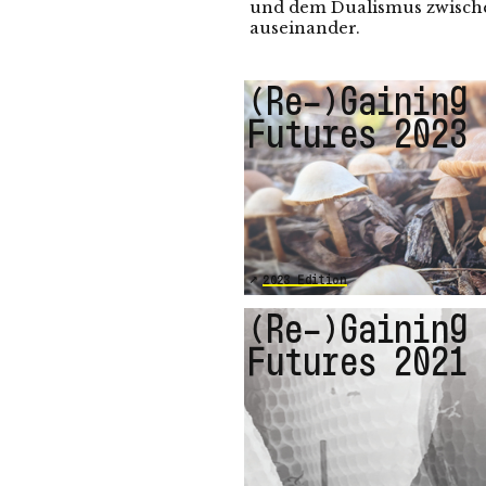
und dem Dualismus zwische
auseinander.
(Re-)Gaining
Futures 2023
2023 Edition
(Re-)Gaining
Futures 2021