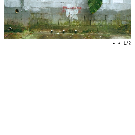
←
→
1
/
2