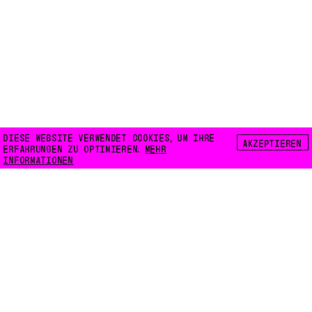
DIESE WEBSITE VERWENDET COOKIES, UM IHRE
AKZEPTIEREN
ERFAHRUNGEN ZU OPTIMIEREN.
MEHR
INFORMATIONEN
FLOATING E.V.
LILIENTHALSTRASSE 32
10965 BERLIN
INFO@FLOATING-BERLIN.ORG
KONTAKT
ZUGÄNGLICHKEIT
DATENSCHUTZ
COOKIES
INSTAGRAM