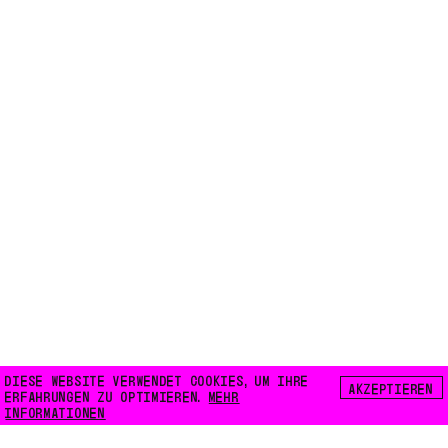
DIESE WEBSITE VERWENDET COOKIES, UM IHRE
AKZEPTIEREN
ERFAHRUNGEN ZU OPTIMIEREN.
MEHR
INFORMATIONEN