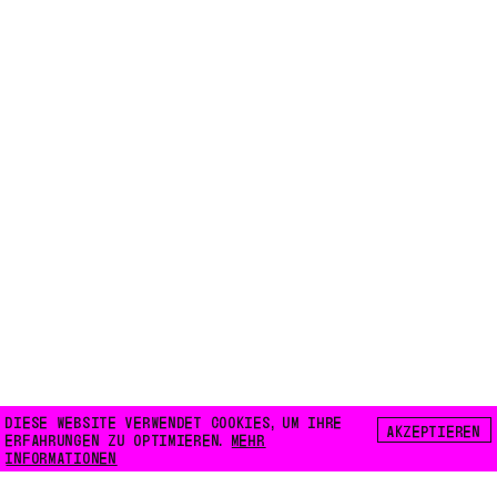
DIESE WEBSITE VERWENDET COOKIES, UM IHRE
AKZEPTIEREN
ERFAHRUNGEN ZU OPTIMIEREN.
MEHR
INFORMATIONEN