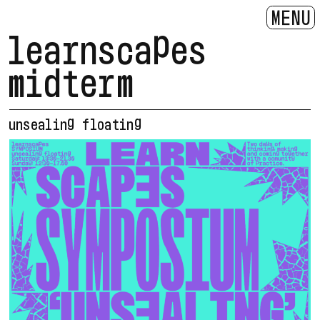
MENU
learnscapes
midterm
unsealing floating