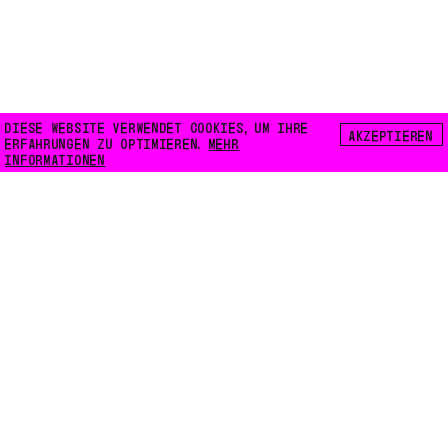
DIESE WEBSITE VERWENDET COOKIES, UM IHRE
AKZEPTIEREN
ERFAHRUNGEN ZU OPTIMIEREN.
MEHR
INFORMATIONEN
FLOATING E.V.
LILIENTHALSTRASSE 32
10965 BERLIN
INFO@FLOATING-BERLIN.ORG
KONTAKT
ZUGÄNGLICHKEIT
DATENSCHUTZ
COOKIES
INSTAGRAM
FACEBOOK
KARTE
NEWSLETTER